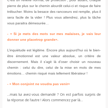
C’est un réflexe normal, de protection ; pour autant, chaque
pierre de plus sur le chemin alourdit celui-ci et risque de faire
trébucher. Moins la besace des rancoeurs est remplie, plus il
sera facile de la vider ! Plus vous attendrez, plus la tâche
vous paraitra démesurée…
- « Si je mets des mots sur mes malaises, je vais leur
donner une place
trop grande
»
.
L’inquiétude est légitime. Encore plus aujourd’hui où le bien-
être émotionnel est une valeur absolue, un critère de
discernement. Mais il s’agit là d’oser choisir un nouveau
chemin : celui du dire, celui de la mise en mots de mes
émotions… chemin risqué mais tellement libérateur !
- « Mon conjoint ne voudra pas venir»
…
mais lui avez-vous demandé ? On est parfois surpris de
la réponse de l’autre ! Alors commencez par là…